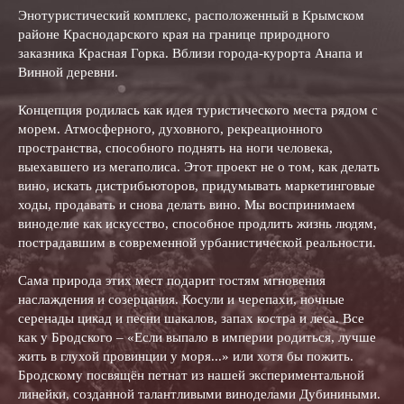
Энотуристический комплекс, расположенный в Крымском
районе Краснодарского края на границе природного
заказника Красная Горка. Вблизи города-курорта Анапа и
Винной деревни.
Концепция родилась как идея туристического места рядом с
морем. Атмосферного, духовного, рекреационного
пространства, способного поднять на ноги человека,
выехавшего из мегаполиса. Этот проект не о том, как делать
вино, искать дистрибьюторов, придумывать маркетинговые
ходы, продавать и снова делать вино. Мы воспринимаем
виноделие как искусство, способное продлить жизнь людям,
пострадавшим в современной урбанистической реальности.
Сама природа этих мест подарит гостям мгновения
наслаждения и созерцания. Косули и черепахи, ночные
серенады цикад и песни шакалов, запах костра и леса. Все
как у Бродского – «Если выпало в империи родиться, лучше
жить в глухой провинции у моря...» или хотя бы пожить.
Бродскому посвящён петнат из нашей экспериментальной
линейки, созданной талантливыми виноделами Дубиниными.